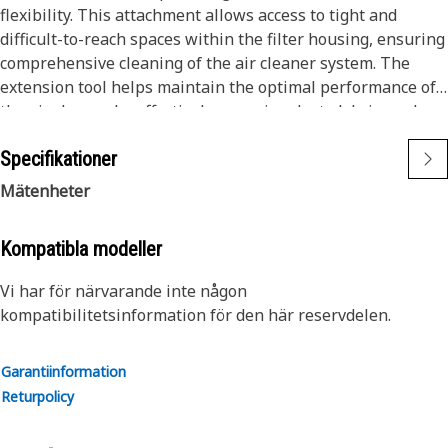
flexibility. This attachment allows access to tight and
difficult-to-reach spaces within the filter housing, ensuring
comprehensive cleaning of the air cleaner system. The
extension tool helps maintain the optimal performance of
the air cleaner by effectively removing dust, debris, and
contaminants, thereby prolonging the lifespan of the
Specifikationer
equipment.
Mätenheter
Attributes:
• Leak-proof sealing for effective vacuum operations.
Kompatibla modeller
• Reduced dust buildup within the attachment.
• Facilitates efficient debris collection.
Vi har för närvarande inte någon
kompatibilitetsinformation för den här reservdelen.
Applications:
The Vacuum Extension Attachment Tool is used in
Garantiinformation
conjunction with the vacuum tool, ensuring thorough
Returpolicy
cleaning of the air cleaner assembly by reaching and
removing dust and debris from hard-to-access areas of the
air cleaner.