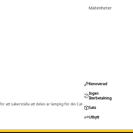
Mätenheter
Renoverad
Ingen
återbetalning
r att säkerställa att delen är lämplig för din Cat-
Sats
Utbytt