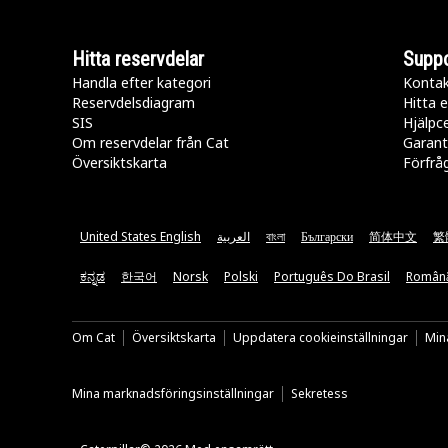
Hitta reservdelar
Suppo
Handla efter kategori
Kontak
Reservdelsdiagram
Hitta e
SIS
Hjälpc
Om reservdelar från Cat
Garant
Översiktskarta
Förfrå
United States English
العربية
বাংলা
Български
简体中文
繁
ಕನ್ನಡ
한국어
Norsk
Polski
Português Do Brasil
Român
Om Cat
Översiktskarta
Uppdatera cookieinställningar
Mina
Mina marknadsföringsinställningar
Sekretess