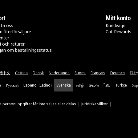
rt
Mitt konto
ta oss
Kundvagn
n återförsäljare
Cat Rewards
enter
i och returer
gan om beställningsstatus
體中文
Čeština
Dansk
Nederlands
Suomi
Français
Deutsch
Ελλη
ă
Русский
Español (Latino)
Svenska
தமிழ்
తెలుగు
ไทย
Türkçe
Укр
 personuppgifter får inte säljas eller delas
Juridiska villkor