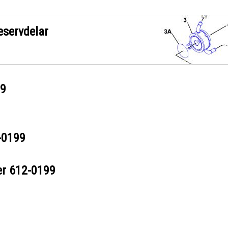
eservdelar
99
-0199
er
612-0199