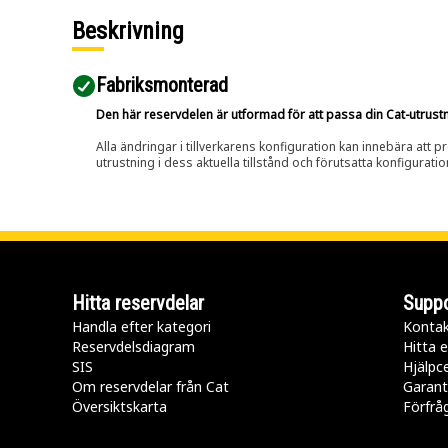
Beskrivning
Fabriksmonterad
Den här reservdelen är utformad för att passa din Cat-utrustnin
Alla ändringar i tillverkarens konfiguration kan innebära att p
utrustning i dess aktuella tillstånd och förutsatta konfiguratio
Hitta reservdelar
Suppo
Handla efter kategori
Kontak
Reservdelsdiagram
Hitta e
SIS
Hjälpc
Om reservdelar från Cat
Garant
Översiktskarta
Förfrå