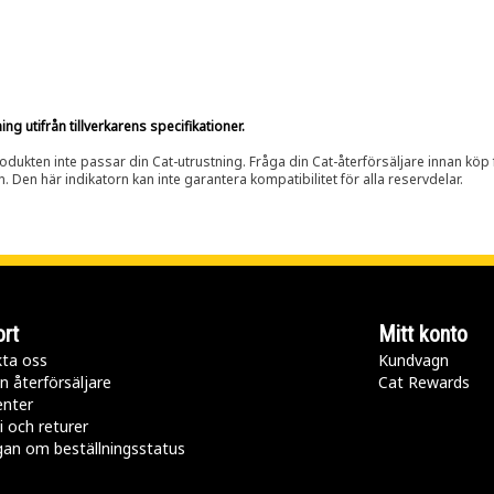
g utifrån tillverkarens specifikationer.
rodukten inte passar din Cat-utrustning. Fråga din Cat-återförsäljare innan köp fö
n. Den här indikatorn kan inte garantera kompatibilitet för alla reservdelar.
rt
Mitt konto
ta oss
Kundvagn
n återförsäljare
Cat Rewards
enter
i och returer
gan om beställningsstatus