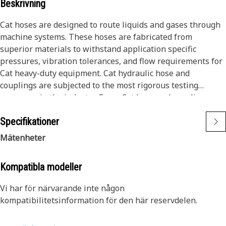
Beskrivning
Cat hoses are designed to route liquids and gases through
machine systems. These hoses are fabricated from
superior materials to withstand application specific
pressures, vibration tolerances, and flow requirements for
Cat heavy-duty equipment. Cat hydraulic hose and
couplings are subjected to the most rigorous testing
processes in the industry. Every Cat hose and coupling
combination is tested as a system to ensure a perfect fit
Specifikationer
that yields maximum safety and dependability.
Mätenheter
Kompatibla modeller
Vi har för närvarande inte någon
kompatibilitetsinformation för den här reservdelen.