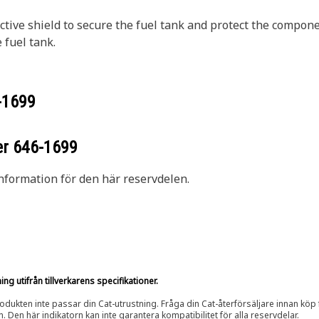
ctive shield to secure the fuel tank and protect the compone
 fuel tank.
-1699
er
646-1699
nformation för den här reservdelen.
g utifrån tillverkarens specifikationer.
rodukten inte passar din Cat-utrustning. Fråga din Cat-återförsäljare innan köp fö
n. Den här indikatorn kan inte garantera kompatibilitet för alla reservdelar.