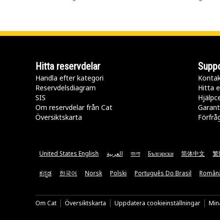
Hitta reservdelar
Suppo
Handla efter kategori
Kontak
Reservdelsdiagram
Hitta e
SIS
Hjälpc
Om reservdelar från Cat
Garant
Översiktskarta
Förfrå
United States English
العربية
বাংলা
Български
简体中文
繁
ಕನ್ನಡ
한국어
Norsk
Polski
Português Do Brasil
Român
Om Cat
Översiktskarta
Uppdatera cookieinställningar
Mina