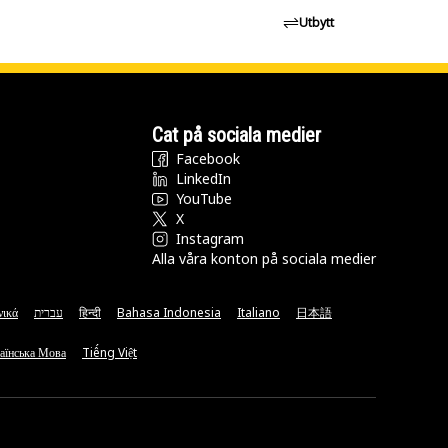
Utbytt
Cat på sociala medier
Facebook
LinkedIn
YouTube
X
Instagram
Alla våra konton på sociala medier
νικά
עברית
हिन्दी
Bahasa Indonesia
Italiano
日本語
аїнська Мова
Tiếng Việt