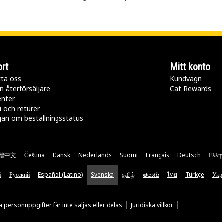
rt
Mitt konto
ta oss
Kundvagn
n återförsäljare
Cat Rewards
enter
i och returer
gan om beställningsstatus
體中文
Čeština
Dansk
Nederlands
Suomi
Français
Deutsch
Ελλη
ă
Русский
Español (Latino)
Svenska
தமிழ்
తెలుగు
ไทย
Türkçe
Укр
 personuppgifter får inte säljas eller delas
Juridiska villkor