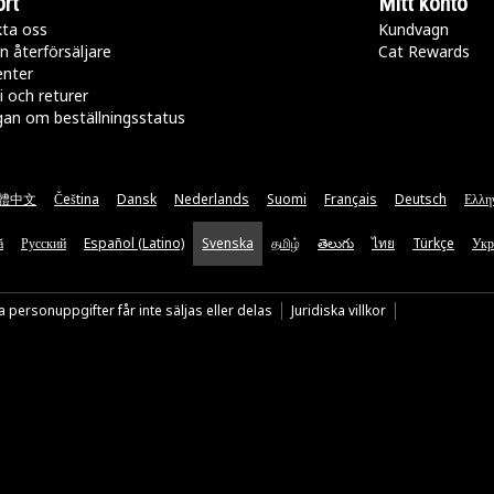
rt
Mitt konto
ta oss
Kundvagn
n återförsäljare
Cat Rewards
enter
i och returer
gan om beställningsstatus
體中文
Čeština
Dansk
Nederlands
Suomi
Français
Deutsch
Ελλη
ă
Русский
Español (Latino)
Svenska
தமிழ்
తెలుగు
ไทย
Türkçe
Укр
 personuppgifter får inte säljas eller delas
Juridiska villkor