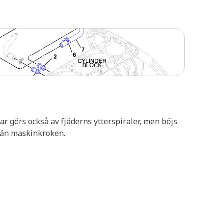
ar görs också av fjäderns ytterspiraler, men böjs
k än maskinkroken.