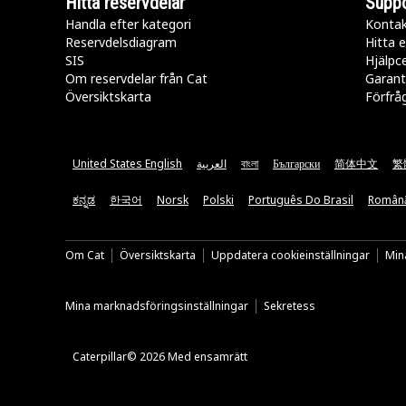
Hitta reservdelar
Suppo
Handla efter kategori
Kontak
Reservdelsdiagram
Hitta e
SIS
Hjälpc
Om reservdelar från Cat
Garant
Översiktskarta
Förfrå
United States English
العربية
বাংলা
Български
简体中文
繁
ಕನ್ನಡ
한국어
Norsk
Polski
Português Do Brasil
Român
Om Cat
Översiktskarta
Uppdatera cookieinställningar
Mina
Mina marknadsföringsinställningar
Sekretess
Caterpillar© 2026 Med ensamrätt