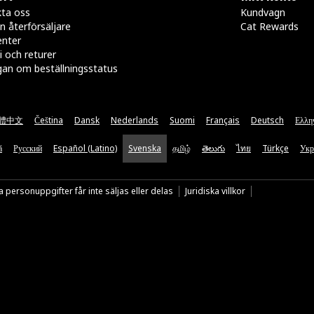
ta oss
Kundvagn
n återförsäljare
Cat Rewards
enter
i och returer
gan om beställningsstatus
體中文
Čeština
Dansk
Nederlands
Suomi
Français
Deutsch
Ελλη
ă
Русский
Español (Latino)
Svenska
தமிழ்
తెలుగు
ไทย
Türkçe
Укр
 personuppgifter får inte säljas eller delas
Juridiska villkor