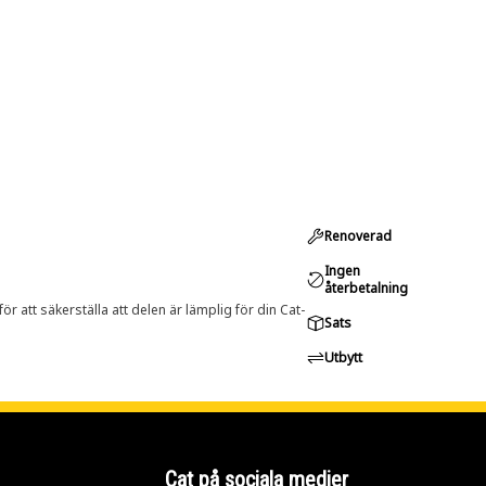
Renoverad
Ingen
återbetalning
r att säkerställa att delen är lämplig för din Cat-
Sats
Utbytt
Cat på sociala medier