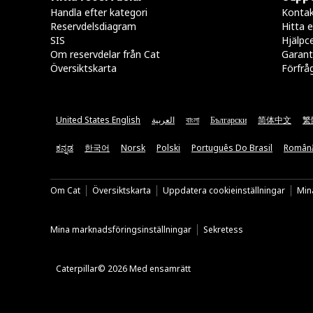
Handla efter kategori
Kontak
Reservdelsdiagram
Hitta e
SIS
Hjälpc
Om reservdelar från Cat
Garant
Översiktskarta
Förfrå
United States English
العربية
বাংলা
Български
简体中文
繁
ಕನ್ನಡ
한국어
Norsk
Polski
Português Do Brasil
Român
Om Cat
Översiktskarta
Uppdatera cookieinställningar
Mina
Mina marknadsföringsinställningar
Sekretess
Caterpillar© 2026 Med ensamrätt