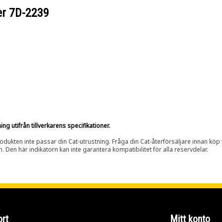
er
7D-2239
g utifrån tillverkarens specifikationer.
rodukten inte passar din Cat-utrustning. Fråga din Cat-återförsäljare innan köp fö
n. Den här indikatorn kan inte garantera kompatibilitet för alla reservdelar.
rt
Mitt konto