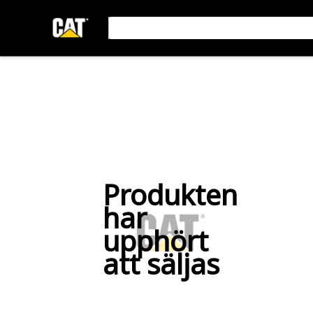
Produkten
har
upphört
att säljas