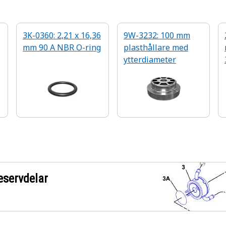
3K-0360: 2,21 x 16,36
9W-3232: 100 mm
mm 90 A NBR O-ring
plasthållare med
ytterdiameter
eservdelar