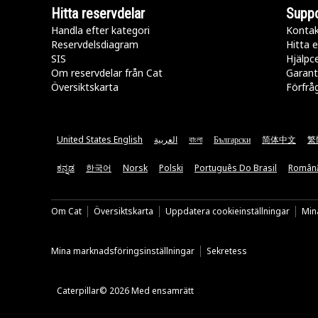
Hitta reservdelar
Suppo
Handla efter kategori
Kontak
Reservdelsdiagram
Hitta e
SIS
Hjälpc
Om reservdelar från Cat
Garant
Översiktskarta
Förfrå
United States English
العربية
বাংলা
Български
简体中文
繁
ಕನ್ನಡ
한국어
Norsk
Polski
Português Do Brasil
Român
Om Cat
Översiktskarta
Uppdatera cookieinställningar
Mina
Mina marknadsföringsinställningar
Sekretess
Caterpillar© 2026 Med ensamrätt