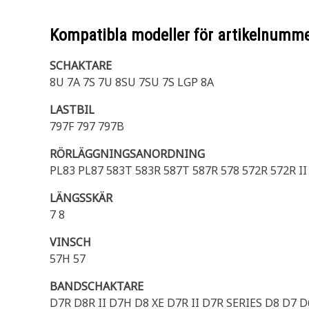
Kompatibla modeller för artikelnumm
SCHAKTARE
8U 7A 7S 7U 8SU 7SU 7S LGP 8A
LASTBIL
797F 797 797B
RÖRLÄGGNINGSANORDNING
PL83 PL87 583T 583R 587T 587R 578 572R 572R II
LÄNGSSKÄR
7 8
VINSCH
57H 57
BANDSCHAKTARE
D7R D8R II D7H D8 XE D7R II D7R SERIES D8 D7