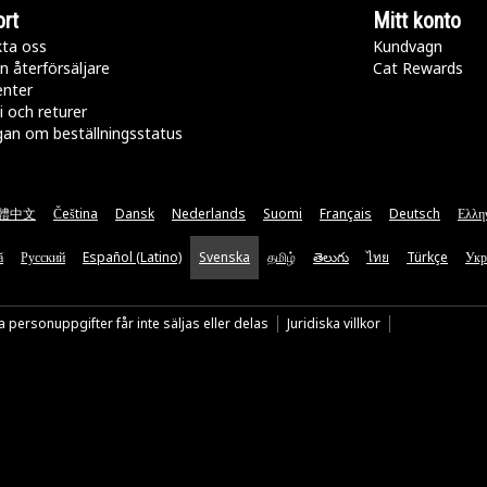
rt
Mitt konto
ta oss
Kundvagn
n återförsäljare
Cat Rewards
enter
i och returer
gan om beställningsstatus
體中文
Čeština
Dansk
Nederlands
Suomi
Français
Deutsch
Ελλη
ă
Русский
Español (Latino)
Svenska
தமிழ்
తెలుగు
ไทย
Türkçe
Укр
 personuppgifter får inte säljas eller delas
Juridiska villkor