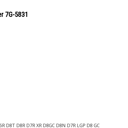
er
7G-5831
 D6R D8T D8R D7R XR D8GC D8N D7R LGP D8 GC