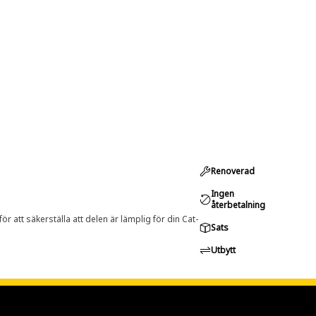
Renoverad
Ingen
återbetalning
r att säkerställa att delen är lämplig för din Cat-
Sats
Utbytt