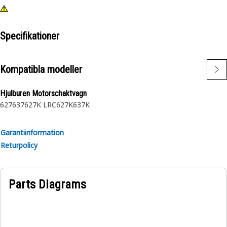
Specifikationer
Kompatibla modeller
Hjulburen Motorschaktvagn
627
637
627K LRC
627K
637K
Garantiinformation
Returpolicy
Parts Diagrams