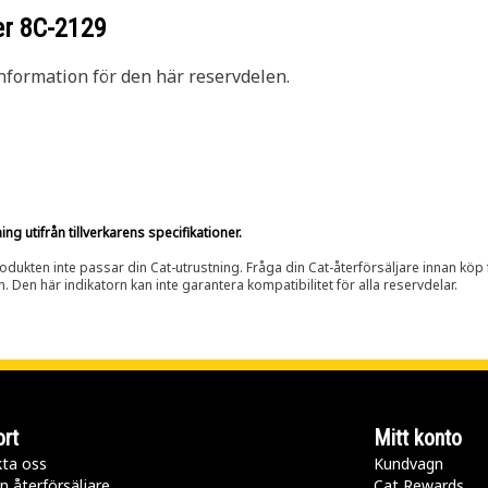
er
8C-2129
nformation för den här reservdelen.
g utifrån tillverkarens specifikationer.
rodukten inte passar din Cat-utrustning. Fråga din Cat-återförsäljare innan köp fö
n. Den här indikatorn kan inte garantera kompatibilitet för alla reservdelar.
rt
Mitt konto
ta oss
Kundvagn
n återförsäljare
Cat Rewards