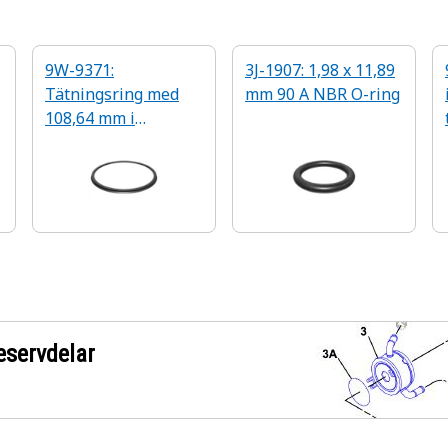
9W-9371:
3J-1907: 1,98 x 11,89
Tätningsring med
mm 90 A NBR O-ring
108,64 mm i
innerdiameter
eservdelar