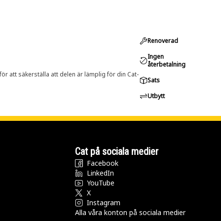
Renoverad
Ingen
återbetalning
r att säkerställa att delen är lämplig för din Cat-
Sats
Utbytt
Cat på sociala medier
Facebook
LinkedIn
YouTube
X
Instagram
Alla våra konton på sociala medier