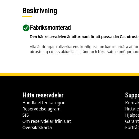
Beskrivning
Fabriksmonterad
Den här reservdelen är utformad för att passa din Cat-utrustnin
Alla ändringar i tillverkarens konfiguration kan innebära att p
utrustning i dess aktuella tillstånd och förutsatta konfiguratio
Hitta reservdelar
Suppo
Handla efter kategori
Kontak
Reservdelsdiagram
Hitta e
SIS
Hjälpc
Om reservdelar från Cat
Garant
Översiktskarta
Förfrå