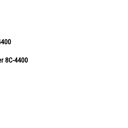
0
4400
er
8C-4400