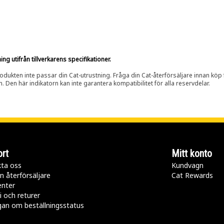
g utifrån tillverkarens specifikationer.
rodukten inte passar din Cat-utrustning. Fråga din Cat-återförsäljare innan köp fö
n. Den här indikatorn kan inte garantera kompatibilitet för alla reservdelar.
rt
Mitt konto
ta oss
Kundvagn
n återförsäljare
Cat Rewards
enter
i och returer
gan om beställningsstatus