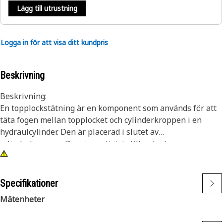
Lägg till utrustning
Logga in för att visa ditt kundpris
Beskrivning
Beskrivning:
En topplockstätning är en komponent som används för att
täta fogen mellan topplocket och cylinderkroppen i en
hydraulcylinder. Den är placerad i slutet av
cylinderkroppen. Den är vanligtvis tillverkad av
gummimaterial för att motstå höga tryck och temperaturer
som uppstår i hydrauliska enheter.
Specifikationer
Egenskaper:
Mätenheter
• Förbättrar cylinderns effektivitet genom att bibehålla
önskat vätsketryck.