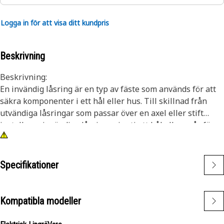
Logga in för att visa ditt kundpris
Beskrivning
Beskrivning:
En invändig låsring är en typ av fäste som används för att
säkra komponenter i ett hål eller hus. Till skillnad från
utvändiga låsringar som passar över en axel eller stift
installeras invändiga låsringar inuti ett hål eller spår för
att hålla komponenterna på plats. Huvudsyftet med en
invändig låsring är att förhindra axiell rörelse eller
förskjutning av komponenter i ett hål eller hus. Den
Specifikationer
fungerar som ett fäste som håller komponenter, som lager,
axlar eller tätningar, säkert på plats.
Kompatibla modeller
Egenskaper:
• Tillverkad enligt exakta specifikationer och byggd för