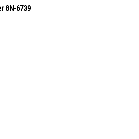
er
8N-6739