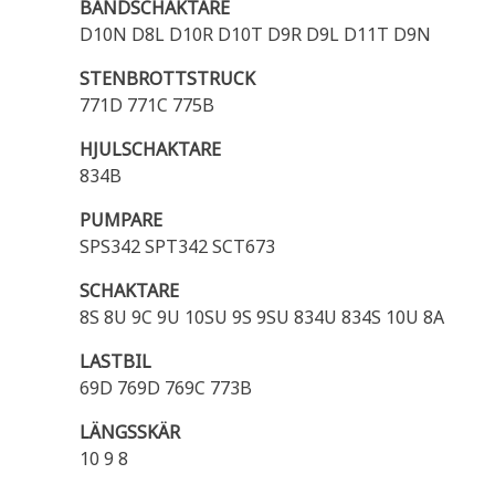
BANDSCHAKTARE
D10N D8L D10R D10T D9R D9L D11T D9N
STENBROTTSTRUCK
771D 771C 775B
HJULSCHAKTARE
834B
PUMPARE
SPS342 SPT342 SCT673
SCHAKTARE
8S 8U 9C 9U 10SU 9S 9SU 834U 834S 10U 8A
LASTBIL
69D 769D 769C 773B
LÄNGSSKÄR
10 9 8