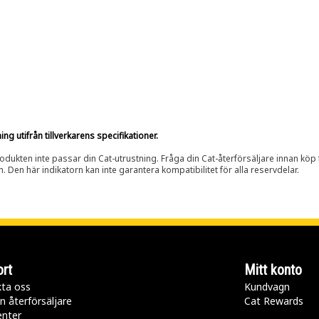
g utifrån tillverkarens specifikationer.
rodukten inte passar din Cat-utrustning. Fråga din Cat-återförsäljare innan köp fö
n. Den här indikatorn kan inte garantera kompatibilitet för alla reservdelar.
rt
Mitt konto
ta oss
Kundvagn
n återförsäljare
Cat Rewards
enter