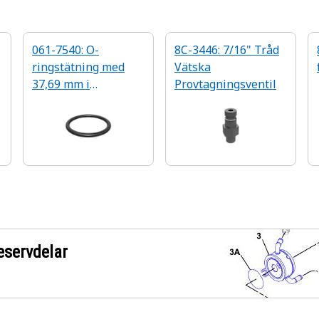
061-7540: O-
8C-3446: 7/16" Tråd
ringstätning med
Vätska
37,69 mm i
Provtagningsventil
innerdiameter
eservdelar