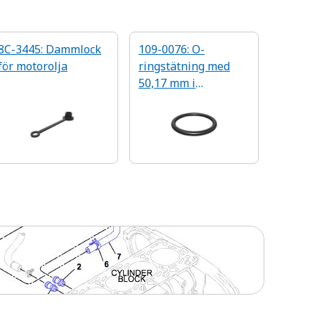
8C-3445: Dammlock
109-0076: O-
för motorolja
ringstätning med
50,17 mm i
innerdiameter