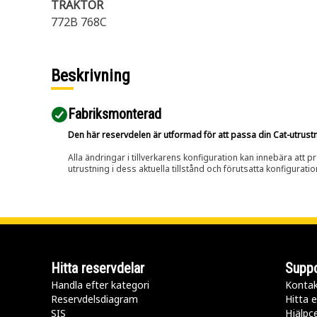
TRAKTOR
772B 768C
Beskrivning
Fabriksmonterad
Den här reservdelen är utformad för att passa din Cat-utrustnin
Alla ändringar i tillverkarens konfiguration kan innebära att p
utrustning i dess aktuella tillstånd och förutsatta konfiguratio
Hitta reservdelar
Suppo
Handla efter kategori
Kontak
Reservdelsdiagram
Hitta e
SIS
Hjälpc