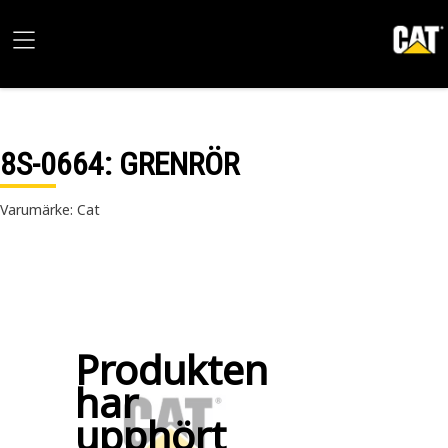
8S-0664
: GRENRÖR
Varumärke: Cat
Produkten
har
upphört