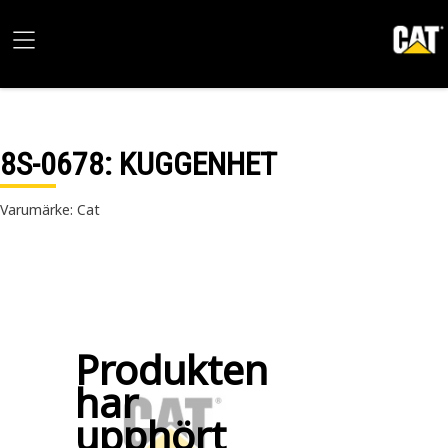
8S-0678
: KUGGENHET
Varumärke: Cat
Produkten
har
upphört