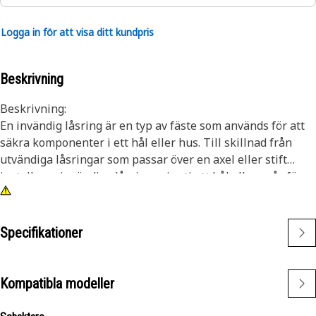
Logga in för att visa ditt kundpris
Beskrivning
Beskrivning:
En invändig låsring är en typ av fäste som används för att
säkra komponenter i ett hål eller hus. Till skillnad från
utvändiga låsringar som passar över en axel eller stift
installeras invändiga låsringar inuti ett hål eller spår för
att hålla komponenterna på plats. Huvudsyftet med en
invändig låsring är att förhindra axiell rörelse eller
förskjutning av komponenter i ett hål eller hus. Den
Specifikationer
fungerar som ett fäste som håller komponenter, som lager,
axlar eller tätningar, på plats.
Kompatibla modeller
Egenskaper:
• Tillverkad enligt exakta specifikationer och byggd för