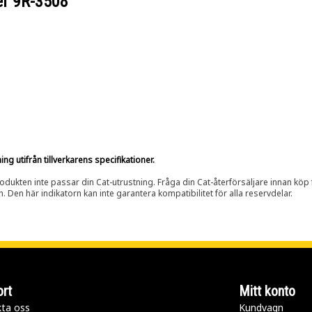
er
9R-3508
g utifrån tillverkarens specifikationer.
rodukten inte passar din Cat-utrustning. Fråga din Cat-återförsäljare innan köp fö
n. Den här indikatorn kan inte garantera kompatibilitet för alla reservdelar.
rt
Mitt konto
ta oss
Kundvagn