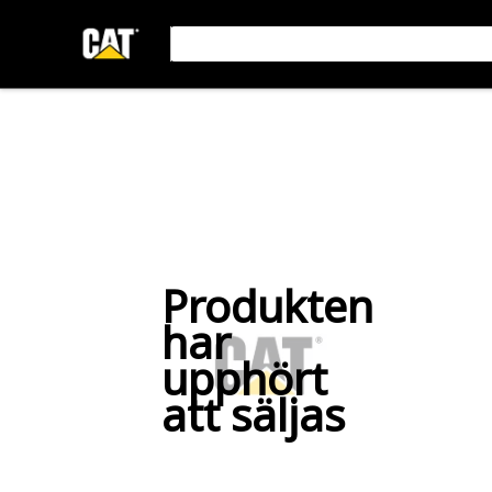
Produkten
har
upphört
att säljas