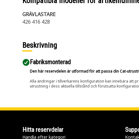
Kompatibla modeller för artikelnumm
GRÄVLASTARE
426 416 428
Beskrivning
Fabriksmonterad
Den här reservdelen är utformad för att passa din Cat-utrustnin
Alla ändringar i tillverkarens konfiguration kan innebära att p
utrustning i dess aktuella tillstånd och förutsatta konfiguratio
Hitta reservdelar
Suppo
Handla efter kategori
Kontak