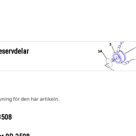
eservdelar
8
vning för den här artikeln.
3508