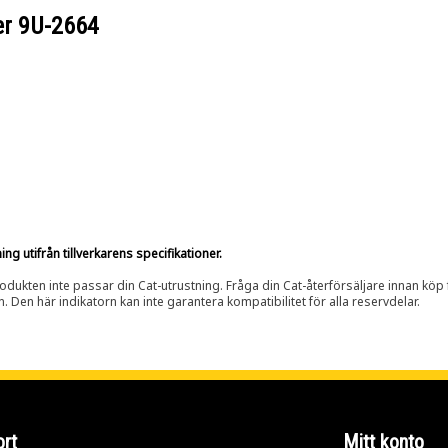
er
9U-2664
g utifrån tillverkarens specifikationer.
rodukten inte passar din Cat-utrustning. Fråga din Cat-återförsäljare innan köp fö
n. Den här indikatorn kan inte garantera kompatibilitet för alla reservdelar.
rt
Mitt konto