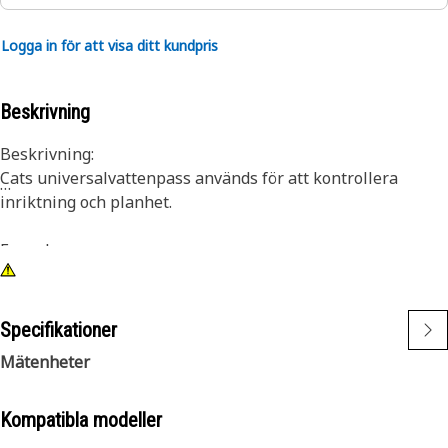
Logga in för att visa ditt kundpris
Beskrivning
Beskrivning:
Cats universalvattenpass används för att kontrollera
inriktning och planhet.
Egenskaper:
• Vattenpass i slagtålig plats
• Röd lack
• Spår på undersidan och vinklar på 45, 60 och 120 grader
Specifikationer
som ritstöd
Mätenheter
• Justerbar visartavla för vertikal vinkel
Kompatibla modeller