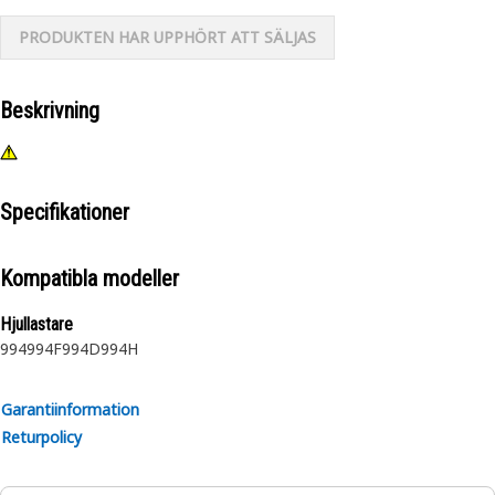
PRODUKTEN HAR UPPHÖRT ATT SÄLJAS
Beskrivning
Specifikationer
Kompatibla modeller
Hjullastare
994
994F
994D
994H
Garantiinformation
Returpolicy