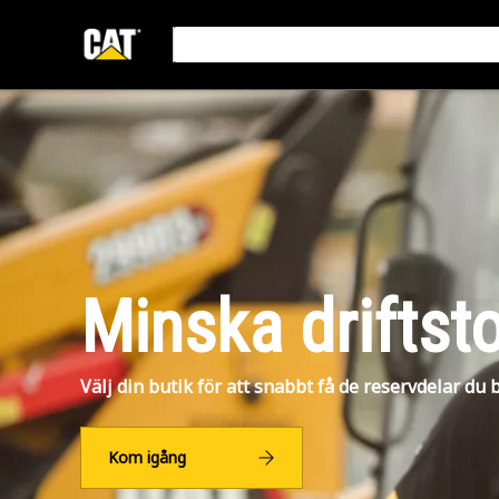
Minska driftst
Välj din butik för att snabbt få de reservdelar du 
Kom igång