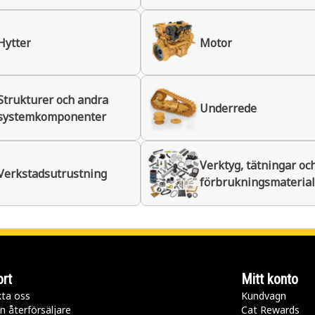
Hytter
Motor
Strukturer och andra
Underrede
systemkomponenter
Verktyg, tätningar oc
Verkstadsutrustning
förbrukningsmaterial
rt
Mitt konto
ta oss
Kundvagn
n återförsäljare
Cat Rewards