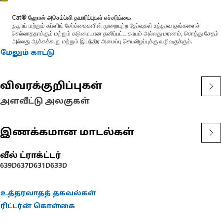
often used in power steering systems. It allows for easy
Cat® ஹோஸ் அசெம்ப்ளி தயாரிப்புகள் எச்சரிக்கை
disconnection and reconnection during maintenance or repair
குழாய் மற்றும் கப்ளிங் சேர்க்கைகளின் முறையற்ற தேர்வுகள் உத்தரவாதங்களைச்
tasks.
செல்லாததாக்கும் மற்றும் கடுமையான தனிப்பட்ட காயம் அல்லது மரணம், சொத்து சேதம்
அல்லது ஆக்கக்கூறு மற்றும் இயந்திர அமைப்பு செயலிழப்புக்கு வழிவகுக்கும்.
Attributes:
மேலும் காட்டு
• Provide a secure connection.
• Durability and resistance to corrosion, heat, and vibration.
• Used for 7.9 mm Inner Diameter hose.
விவரக்குறிப்புகள்
அளவீட்டு அலகுகள்
Applications:
The Coupling Hose for the steering line efficient transfer of
hydraulic fluid between the steering pump, steering gear, and
இணக்கமான மாடல்கள்
other components.
வீல் ட்ராக்ட்டர்
639D
637D
631D
633D
உத்தரவாதத் தகவல்கள்
ரிட்டர்ன் கொள்கை