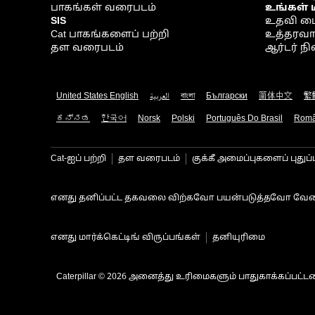
பாகங்கள் வரைபடம்
உங்கள் 
SIS
உதவி ம
Cat பாகங்களைப் பற்றி
உத்தரவாதம
தள வரைபடம்
ஆர்டர் 
United States English
العربية
বাংলা
Български
简体中文
繁
ಕನ್ನಡ
한국어
Norsk
Polski
Português Do Brasil
Rom
Cat-ஐப் பற்றி
தள வரைபடம்
குக்கீ அமைப்புகளைப் புதுப்
எனது தனிப்பட்ட தகவலை விற்கவோ பயன்படுத்தவோ வேண
எனது மார்க்கெட்டிங் விருப்பங்கள்
தனியுரிமை
Caterpillar © 2026 அனைத்து உரிமைகளும் பாதுகாக்கப்பட்