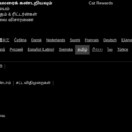
டீலரைக் கண்டறியவும்
Cat Rewards
ையம்
் & ரிட்டர்ன்கள்
நிலை விசாரணை
體中文
Čeština
Dansk
Nederlands
Suomi
Français
Deutsch
Ελλην
ână
Русский
Español (Latino)
Svenska
தமிழ்
తెలుగు
ไทย
Türkçe
பி
்டாம்
சட்ட விதிமுறைகள்
டவை