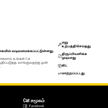
மறு
உற்பத்திசெய்தது
கையில் வடிவமைக்கப்பட்டுள்ளது.
திருப்பியளிக்க
முடியாது
ோகலாம். உங்கள் Cat
்படுத்த, வாங்குவதற்கு முன்
கிட்
.
மாற்றப்பட்டது
Cat சமூகம்
Facebook