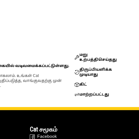
மறு
உற்பத்திசெய்தது
கையில் வடிவமைக்கப்பட்டுள்ளது.
திருப்பியளிக்க
முடியாது
ோகலாம். உங்கள் Cat
்படுத்த, வாங்குவதற்கு முன்
கிட்
.
மாற்றப்பட்டது
Cat சமூகம்
Facebook