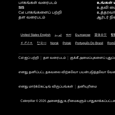
பாகங்கள் வரைபடம்
உங்கள் 
SIS
உதவி ம
Cat பாகங்களைப் பற்றி
உத்தரவாதம
தள வரைபடம்
ஆர்டர் 
United States English
العربية
বাংলা
Български
简体中文
繁
ಕನ್ನಡ
한국어
Norsk
Polski
Português Do Brasil
Rom
Cat-ஐப் பற்றி
தள வரைபடம்
குக்கீ அமைப்புகளைப் புதுப்
எனது தனிப்பட்ட தகவலை விற்கவோ பயன்படுத்தவோ வேண
எனது மார்க்கெட்டிங் விருப்பங்கள்
தனியுரிமை
Caterpillar © 2026 அனைத்து உரிமைகளும் பாதுகாக்கப்பட்