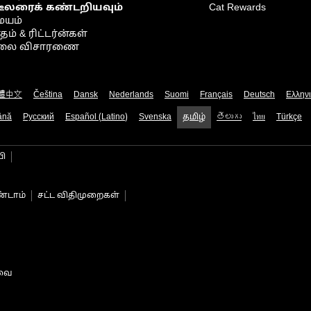
டீலரைக் கண்டறியவும்
Cat Rewards
ையம்
் & ரிட்டர்ன்கள்
நிலை விசாரணை
體中文
Čeština
Dansk
Nederlands
Suomi
Français
Deutsch
Ελλην
ână
Русский
Español (Latino)
Svenska
தமிழ்
తెలుగు
ไทย
Türkçe
பி
்டாம்
சட்ட விதிமுறைகள்
டவை