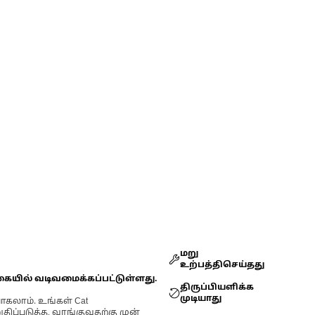
மறு
உற்பத்திசெய்தது
கையில் வடிவமைக்கப்பட்டுள்ளது.
திருப்பியளிக்க
முடியாது
ோகலாம். உங்கள் Cat
்படுத்த, வாங்குவதற்கு முன்