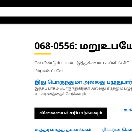
068-0556
: மறுஉபய
Cat மீண்டும் பயன்படுத்தக்கூடிய கப்ளிங் JI
பிராண்ட்: Cat
இது பொருந்துமா அல்லது பழுதுபார
இந்தப் பாகம் பொருந்துகிறதா அல்லது ஏதேனும் பழுது
உபகரணத்தைச் சேர்க்கவும்.
உங
விலையைச் சரிபார்க்கவும்
உத்தரவாதத் தகவல்கள்
ரிட்டர்ன் 