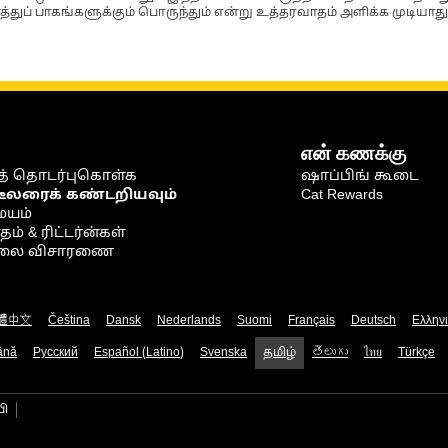
்துப் பாகங்களுக்கும் பொருந்தும் என்று உத்தரவாதம் அளிக்க முடியாது
என் கணக்கு
் தொடர்புகொள்க
ஷாப்பிங் கூடை
டீலரைக் கண்டறியவும்
Cat Rewards
ையம்
் & ரிட்டர்ன்கள்
நிலை விசாரணை
體中文
Čeština
Dansk
Nederlands
Suomi
Français
Deutsch
Ελλην
ână
Русский
Español (Latino)
Svenska
தமிழ்
తెలుగు
ไทย
Türkçe
பி