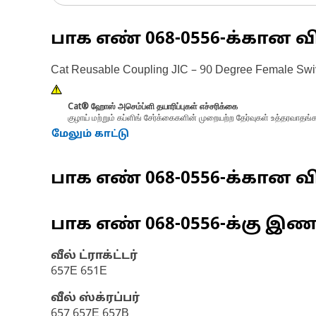
பாக எண்
068-0556
-க்கான வ
Cat Reusable Coupling JIC – 90 Degree Female Swi
Cat® ஹோஸ் அசெம்ப்ளி தயாரிப்புகள் எச்சரிக்கை
குழாய் மற்றும் கப்ளிங் சேர்க்கைகளின் முறையற்ற தேர்வுகள் உத்தரவாதங
மேலும் காட்டு
பாக எண்
068-0556
-க்கான வி
பாக எண்
068-0556
-க்கு இ
வீல் ட்ராக்ட்டர்
657E 651E
வீல் ஸ்க்ரப்பர்
657 657E 657B