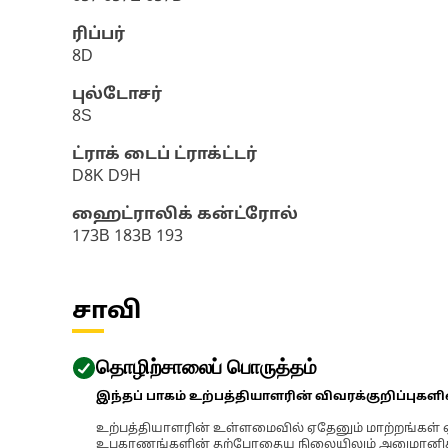
ரிப்பர்
8D
புல்டோசர்
8S
ட்ராக் டைப் ட்ராக்ட்டர்
D8K D9H
ஹைட்ராலிக் கன்ட்ரோல்
173B 183B 193
சாவி
தொழிற்சாலைப் பொருத்தம்
இந்தப் பாகம் உற்பத்தியாளரின் விவரக்குறிப்புகள
உற்பத்தியாளரின் உள்ளமைவில் ஏதேனும் மாற்றங்கள் ஏற
உபகரணங்களின் தற்போதைய நிலையிலும் அனுமானிக்கப்