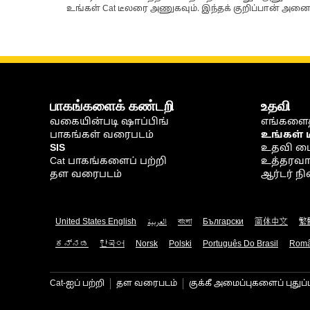
உங்கள் Cat டீலரை அணுகவும். இந்தக் குறிப்பான் அனைத
பாகங்களைக் கண்டறி
உதவி
வகையின்படி ஷாப்பிங்
எங்களைத
பாகங்கள் வரைபடம்
உங்கள் 
SIS
உதவி ம
Cat பாகங்களைப் பற்றி
உத்தரவாதம
தள வரைபடம்
ஆர்டர் 
United States English
العربية
বাংলা
Български
简体中文
繁
ಕನ್ನಡ
한국어
Norsk
Polski
Português Do Brasil
Rom
Cat-ஐப் பற்றி
தள வரைபடம்
குக்கீ அமைப்புகளைப் புதுப்