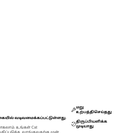
மறு
உற்பத்திசெய்தது
கையில் வடிவமைக்கப்பட்டுள்ளது.
திருப்பியளிக்க
முடியாது
ோகலாம். உங்கள் Cat
்படுத்த, வாங்குவதற்கு முன்