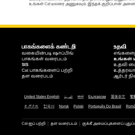
உங்கள் Cat டீலரை அணுகவும். இந்தக் குறிப்பான் அனைத
பாகங்களைக் கண்டறி
உதவி
வகையின்படி ஷாப்பிங்
எங்களைத
பாகங்கள் வரைபடம்
உங்கள் 
SIS
உதவி ம
Cat பாகங்களைப் பற்றி
உத்தரவாதம
தள வரைபடம்
ஆர்டர் 
United States English
العربية
বাংলা
Български
简体中文
繁
ಕನ್ನಡ
한국어
Norsk
Polski
Português Do Brasil
Rom
Cat-ஐப் பற்றி
தள வரைபடம்
குக்கீ அமைப்புகளைப் புதுப்