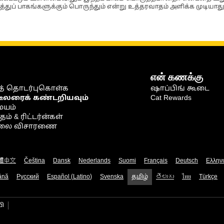
்துப் பாகங்களுக்கும் பொருந்தும் என்று உத்தரவாதம் அளிக்க முடியாது
என் கணக்கு
் தொடர்புகொள்க
ஷாப்பிங் கூடை
டீலரைக் கண்டறியவும்
Cat Rewards
ையம்
் & ரிட்டர்ன்கள்
நிலை விசாரணை
體中文
Čeština
Dansk
Nederlands
Suomi
Français
Deutsch
Ελλην
ână
Русский
Español (Latino)
Svenska
தமிழ்
తెలుగు
ไทย
Türkçe
பி