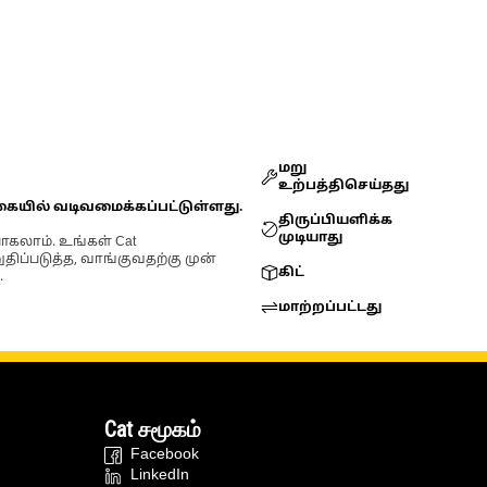
மறு
உற்பத்திசெய்தது
கையில் வடிவமைக்கப்பட்டுள்ளது.
திருப்பியளிக்க
முடியாது
ோகலாம். உங்கள் Cat
்படுத்த, வாங்குவதற்கு முன்
கிட்
.
மாற்றப்பட்டது
Cat சமூகம்
Facebook
LinkedIn