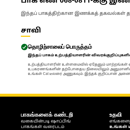
பாக எண்
068-0811
-க்கு இ
இந்தப் பாகத்திற்கான இணக்கத் தகவல்கள் 
சாவி
தொழிற்சாலைப் பொருத்தம்
இந்தப் பாகம் உற்பத்தியாளரின் விவரக்குறிப்புகள
உற்பத்தியாளரின் உள்ளமைவில் ஏதேனும் மாற்றங்கள் ஏற
உபகரணங்களின் தற்போதைய நிலையிலும் அனுமானிக்கப்
உங்கள் Cat டீலரை அணுகவும். இந்தக் குறிப்பான் அனைத
பாகங்களைக் கண்டறி
உதவி
வகையின்படி ஷாப்பிங்
எங்களைத
பாகங்கள் வரைபடம்
உங்கள் 