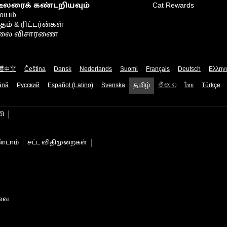
டீலரைக் கண்டறியவும்
Cat Rewards
ையம்
் & ரிட்டர்ன்கள்
நிலை விசாரணை
體中文
Čeština
Dansk
Nederlands
Suomi
Français
Deutsch
Ελλην
ână
Русский
Español (Latino)
Svenska
தமிழ்
తెలుగు
ไทย
Türkçe
பி
்டாம்
சட்ட விதிமுறைகள்
டவை