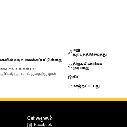
மறு
உற்பத்திசெய்தது
கையில் வடிவமைக்கப்பட்டுள்ளது.
திருப்பியளிக்க
முடியாது
ோகலாம். உங்கள் Cat
்படுத்த, வாங்குவதற்கு முன்
கிட்
.
மாற்றப்பட்டது
Cat சமூகம்
Facebook