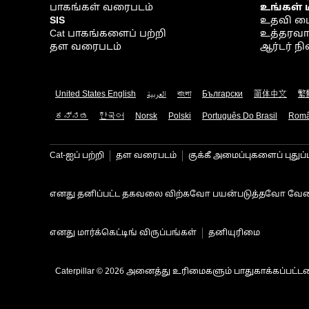
பாகங்கள் வரைபடம்
உங்கள் 
SIS
உதவி ம
Cat பாகங்களைப் பற்றி
உத்தரவாதம
தள வரைபடம்
ஆர்டர் 
United States English
العربية
বাংলা
Български
简体中文
繁
ಕನ್ನಡ
한국어
Norsk
Polski
Português Do Brasil
Rom
Cat-ஐப் பற்றி
தள வரைபடம்
குக்கீ அமைப்புகளைப் புதுப்
எனது தனிப்பட்ட தகவலை விற்கவோ பயன்படுத்தவோ வேண
எனது மார்க்கெட்டிங் விருப்பங்கள்
தனியுரிமை
Caterpillar © 2026 அனைத்து உரிமைகளும் பாதுகாக்கப்பட்