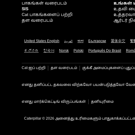
பாகங்கள் வரைபடம்
உங்கள் 
SIS
உதவி ம
Cat பாகங்களைப் பற்றி
உத்தரவாதம
தள வரைபடம்
ஆர்டர் 
United States English
العربية
বাংলা
Български
简体中文
繁
ಕನ್ನಡ
한국어
Norsk
Polski
Português Do Brasil
Rom
Cat-ஐப் பற்றி
தள வரைபடம்
குக்கீ அமைப்புகளைப் புதுப்
எனது தனிப்பட்ட தகவலை விற்கவோ பயன்படுத்தவோ வேண
எனது மார்க்கெட்டிங் விருப்பங்கள்
தனியுரிமை
Caterpillar © 2026 அனைத்து உரிமைகளும் பாதுகாக்கப்பட்