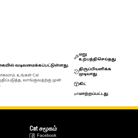
மறு
உற்பத்திசெய்தது
கையில் வடிவமைக்கப்பட்டுள்ளது.
திருப்பியளிக்க
முடியாது
ோகலாம். உங்கள் Cat
்படுத்த, வாங்குவதற்கு முன்
கிட்
.
மாற்றப்பட்டது
Cat சமூகம்
Facebook