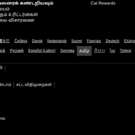
டீலரைக் கண்டறியவும்
Cat Rewards
ையம்
் & ரிட்டர்ன்கள்
நிலை விசாரணை
體中文
Čeština
Dansk
Nederlands
Suomi
Français
Deutsch
Ελλην
ână
Русский
Español (Latino)
Svenska
தமிழ்
తెలుగు
ไทย
Türkçe
பி
்டாம்
சட்ட விதிமுறைகள்
டவை