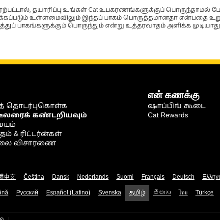
்பட்டால், தயாரிப்பு உங்கள் Cat உபகரணங்களுக்குப் பொருந்தாமல் ப
படும் உள்ளமைவிலும் இந்தப் பாகம் பொருத்தமானதா என்பதை உறுதிப
்துப் பாகங்களுக்கும் பொருந்தும் என்று உத்தரவாதம் அளிக்க முடியாது
என் கணக்கு
் தொடர்புகொள்க
ஷாப்பிங் கூடை
டீலரைக் கண்டறியவும்
Cat Rewards
ையம்
் & ரிட்டர்ன்கள்
நிலை விசாரணை
體中文
Čeština
Dansk
Nederlands
Suomi
Français
Deutsch
Ελλην
ână
Русский
Español (Latino)
Svenska
தமிழ்
తెలుగు
ไทย
Türkçe