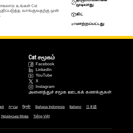
திருப்பியளிக்க
முடியாது
ோகலாம். உங்கள் Cat
்படுத்த, வாங்குவதற்கு முன்
கிட்
.
மாற்றப்பட்டது
Cat சமூகம்
Facebook
LinkedIn
YouTube
X
Instagram
அனைத்துச் சமூக ஊடகக் கணக்குகள்
ικά
עברית
हिन्दी
Bahasa Indonesia
Italiano
日本語
Українська Мова
Tiếng Việt