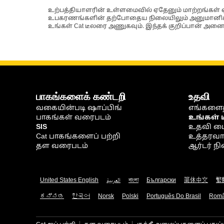
உற்பத்தியாளரின் உள்ளமைவில் ஏதேனும் மாற்றங்கள் ஏற
உபகரணங்களின் தற்போதைய நிலையிலும் அனுமானிக்கப்
உங்கள் Cat டீலரை அணுகவும். இந்தக் குறிப்பான் அனைத
பாகங்களைக் கண்டறி
உதவி
வகையின்படி ஷாப்பிங்
எங்களைத
பாகங்கள் வரைபடம்
உங்கள் 
SIS
உதவி ம
Cat பாகங்களைப் பற்றி
உத்தரவாதம
தள வரைபடம்
ஆர்டர் 
United States English
العربية
বাংলা
Български
简体中文
繁
ಕನ್ನಡ
한국어
Norsk
Polski
Português Do Brasil
Rom