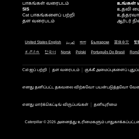
பாகங்கள் வரைபடம்
உங்கள் 
SIS
உதவி ம
Cat பாகங்களைப் பற்றி
உத்தரவாதம
தள வரைபடம்
ஆர்டர் 
United States English
العربية
বাংলা
Български
简体中文
繁
ಕನ್ನಡ
한국어
Norsk
Polski
Português Do Brasil
Rom
Cat-ஐப் பற்றி
தள வரைபடம்
குக்கீ அமைப்புகளைப் புதுப்
எனது தனிப்பட்ட தகவலை விற்கவோ பயன்படுத்தவோ வேண
எனது மார்க்கெட்டிங் விருப்பங்கள்
தனியுரிமை
Caterpillar © 2026 அனைத்து உரிமைகளும் பாதுகாக்கப்பட்