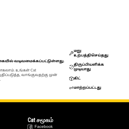
மறு
உற்பத்திசெய்தது
கையில் வடிவமைக்கப்பட்டுள்ளது.
திருப்பியளிக்க
முடியாது
ோகலாம். உங்கள் Cat
்படுத்த, வாங்குவதற்கு முன்
கிட்
.
மாற்றப்பட்டது
Cat சமூகம்
Facebook