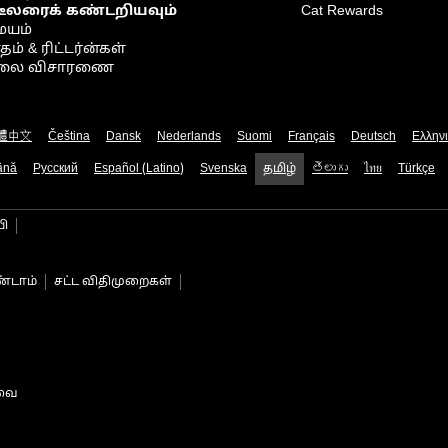
டீலரைக் கண்டறியவும்
Cat Rewards
ையம்
் & ரிட்டர்ன்கள்
நிலை விசாரணை
體中文
Čeština
Dansk
Nederlands
Suomi
Français
Deutsch
Ελλην
ână
Русский
Español (Latino)
Svenska
தமிழ்
తెలుగు
ไทย
Türkçe
பி
்டாம்
சட்ட விதிமுறைகள்
டவை