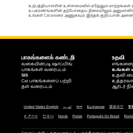
உற்பத்தியாளரின் உள்ளமைவில் ஏதேனும் மாற்றங்கள் ஏற
உபகரணங்களின் தற்போதைய நிலையிலும் அனுமானிக்கப்
உங்கள் Cat டீலரை அணுகவும். இந்தக் குறிப்பான் அனைத
பாகங்களைக் கண்டறி
உதவி
வகையின்படி ஷாப்பிங்
எங்களைத
பாகங்கள் வரைபடம்
உங்கள் 
SIS
உதவி ம
Cat பாகங்களைப் பற்றி
உத்தரவாதம
தள வரைபடம்
ஆர்டர் 
United States English
العربية
বাংলা
Български
简体中文
繁
ಕನ್ನಡ
한국어
Norsk
Polski
Português Do Brasil
Rom