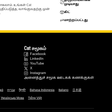
திருப்பியளிக்க
முடியாது
ோகலாம். உங்கள் Cat
்படுத்த, வாங்குவதற்கு முன்
கிட்
.
மாற்றப்பட்டது
Cat சமூகம்
Facebook
LinkedIn
YouTube
X
Instagram
அனைத்துச் சமூக ஊடகக் கணக்குகள்
ικά
עברית
हिन्दी
Bahasa Indonesia
Italiano
日本語
Українська Мова
Tiếng Việt