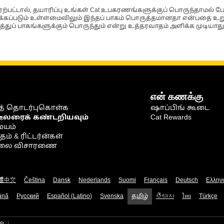
்பட்டால், தயாரிப்பு உங்கள் Cat உபகரணங்களுக்குப் பொருந்தாமல் ப
படும் உள்ளமைவிலும் இந்தப் பாகம் பொருத்தமானதா என்பதை உறுதிப
்துப் பாகங்களுக்கும் பொருந்தும் என்று உத்தரவாதம் அளிக்க முடியாது
என் கணக்கு
் தொடர்புகொள்க
ஷாப்பிங் கூடை
டீலரைக் கண்டறியவும்
Cat Rewards
ையம்
் & ரிட்டர்ன்கள்
நிலை விசாரணை
體中文
Čeština
Dansk
Nederlands
Suomi
Français
Deutsch
Ελλην
ână
Русский
Español (Latino)
Svenska
தமிழ்
తెలుగు
ไทย
Türkçe