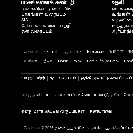
பாகங்களைக் கண்டறி
உதவி
வகையின்படி ஷாப்பிங்
எங்களைத
பாகங்கள் வரைபடம்
உங்கள் 
SIS
உதவி ம
Cat பாகங்களைப் பற்றி
உத்தரவாதம
தள வரைபடம்
ஆர்டர் 
United States English
العربية
বাংলা
Български
简体中文
繁
ಕನ್ನಡ
한국어
Norsk
Polski
Português Do Brasil
Rom
Cat-ஐப் பற்றி
தள வரைபடம்
குக்கீ அமைப்புகளைப் புதுப்
எனது தனிப்பட்ட தகவலை விற்கவோ பயன்படுத்தவோ வேண
எனது மார்க்கெட்டிங் விருப்பங்கள்
தனியுரிமை
Caterpillar © 2026 அனைத்து உரிமைகளும் பாதுகாக்கப்பட்