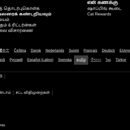
என் கணக்கு
் தொடர்புகொள்க
ஷாப்பிங் கூடை
டீலரைக் கண்டறியவும்
Cat Rewards
ையம்
் & ரிட்டர்ன்கள்
நிலை விசாரணை
體中文
Čeština
Dansk
Nederlands
Suomi
Français
Deutsch
Ελλην
ână
Русский
Español (Latino)
Svenska
தமிழ்
తెలుగు
ไทย
Türkçe
பி
்டாம்
சட்ட விதிமுறைகள்
டவை