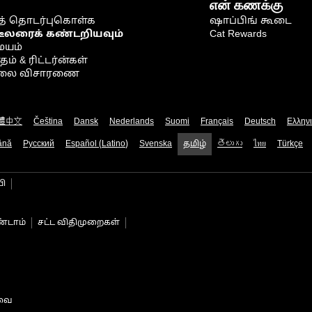
என் கணக்கு
் தொடர்புகொள்க
ஷாப்பிங் கூடை
டீலரைக் கண்டறியவும்
Cat Rewards
ையம்
் & ரிட்டர்ன்கள்
நிலை விசாரணை
體中文
Čeština
Dansk
Nederlands
Suomi
Français
Deutsch
Ελλην
ână
Русский
Español (Latino)
Svenska
தமிழ்
తెలుగు
ไทย
Türkçe
பி
்டாம்
சட்ட விதிமுறைகள்
டவை