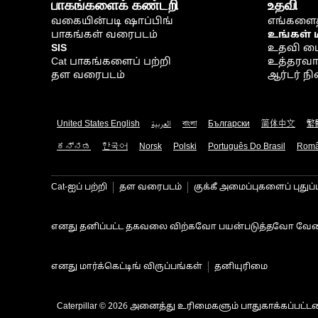
பாகங்களைக் கண்டறி
உதவி
வகையின்படி ஷாப்பிங்
எங்களைத
பாகங்கள் வரைபடம்
உங்கள் 
SIS
உதவி ம
Cat பாகங்களைப் பற்றி
உத்தரவாதம
தள வரைபடம்
ஆர்டர் 
United States English
العربية
বাংলা
Български
简体中文
繁
ಕನ್ನಡ
한국어
Norsk
Polski
Português Do Brasil
Rom
Cat-ஐப் பற்றி
தள வரைபடம்
குக்கீ அமைப்புகளைப் புதுப்
எனது தனிப்பட்ட தகவலை விற்கவோ பயன்படுத்தவோ வேண
எனது மார்க்கெட்டிங் விருப்பங்கள்
தனியுரிமை
Caterpillar © 2026 அனைத்து உரிமைகளும் பாதுகாக்கப்பட்