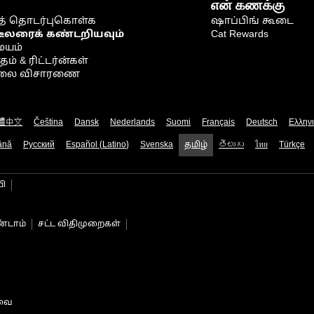
என் கணக்கு
் தொடர்புகொள்க
ஷாப்பிங் கூடை
டீலரைக் கண்டறியவும்
Cat Rewards
ையம்
் & ரிட்டர்ன்கள்
நிலை விசாரணை
體中文
Čeština
Dansk
Nederlands
Suomi
Français
Deutsch
Ελλην
ână
Русский
Español (Latino)
Svenska
தமிழ்
తెలుగు
ไทย
Türkçe
பி
்டாம்
சட்ட விதிமுறைகள்
டவை