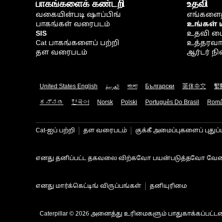
பாகங்களைக் கண்டறி
உதவி
வகையின்படி ஷாப்பிங்
எங்களைத
பாகங்கள் வரைபடம்
உங்கள் 
SIS
உதவி ம
Cat பாகங்களைப் பற்றி
உத்தரவாதம
தள வரைபடம்
ஆர்டர் 
United States English
العربية
বাংলা
Български
简体中文
繁
ಕನ್ನಡ
한국어
Norsk
Polski
Português Do Brasil
Rom
Cat-ஐப் பற்றி
தள வரைபடம்
குக்கீ அமைப்புகளைப் புதுப்
எனது தனிப்பட்ட தகவலை விற்கவோ பயன்படுத்தவோ வேண
எனது மார்க்கெட்டிங் விருப்பங்கள்
தனியுரிமை
Caterpillar © 2026 அனைத்து உரிமைகளும் பாதுகாக்கப்பட்