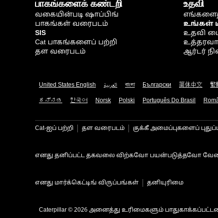
பாகங்களைக் கண்டறி
உதவி
வகையின்படி ஷாப்பிங்
எங்களைத
பாகங்கள் வரைபடம்
உங்கள் 
SIS
உதவி ம
Cat பாகங்களைப் பற்றி
உத்தரவாதம
தள வரைபடம்
ஆர்டர் 
United States English
العربية
বাংলা
Български
简体中文
繁
ಕನ್ನಡ
한국어
Norsk
Polski
Português Do Brasil
Rom
Cat-ஐப் பற்றி
தள வரைபடம்
குக்கீ அமைப்புகளைப் புதுப்
எனது தனிப்பட்ட தகவலை விற்கவோ பயன்படுத்தவோ வேண
எனது மார்க்கெட்டிங் விருப்பங்கள்
தனியுரிமை
Caterpillar © 2026 அனைத்து உரிமைகளும் பாதுகாக்கப்பட்