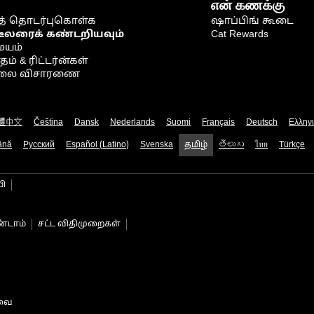
என் கணக்கு
் தொடர்புகொள்க
ஷாப்பிங் கூடை
டீலரைக் கண்டறியவும்
Cat Rewards
ையம்
் & ரிட்டர்ன்கள்
நிலை விசாரணை
體中文
Čeština
Dansk
Nederlands
Suomi
Français
Deutsch
Ελλην
ână
Русский
Español (Latino)
Svenska
தமிழ்
తెలుగు
ไทย
Türkçe
பி
்டாம்
சட்ட விதிமுறைகள்
டவை