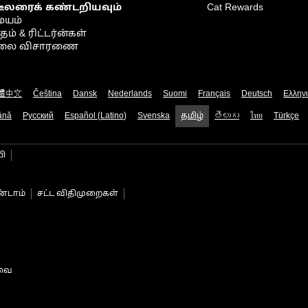
டீலரைக் கண்டறியவும்
Cat Rewards
ையம்
் & ரிட்டர்ன்கள்
நிலை விசாரணை
體中文
Čeština
Dansk
Nederlands
Suomi
Français
Deutsch
Ελλην
ână
Русский
Español (Latino)
Svenska
தமிழ்
తెలుగు
ไทย
Türkçe
பி
்டாம்
சட்ட விதிமுறைகள்
டவை