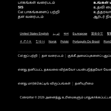
பாகங்கள் வரைபடம்
உங்கள் 
SIS
உதவி ம
Cat பாகங்களைப் பற்றி
உத்தரவாதம
தள வரைபடம்
ஆர்டர் 
United States English
العربية
বাংলা
Български
简体中文
繁
ಕನ್ನಡ
한국어
Norsk
Polski
Português Do Brasil
Rom
Cat-ஐப் பற்றி
தள வரைபடம்
குக்கீ அமைப்புகளைப் புதுப்
எனது தனிப்பட்ட தகவலை விற்கவோ பயன்படுத்தவோ வேண
எனது மார்க்கெட்டிங் விருப்பங்கள்
தனியுரிமை
Caterpillar © 2026 அனைத்து உரிமைகளும் பாதுகாக்கப்பட்