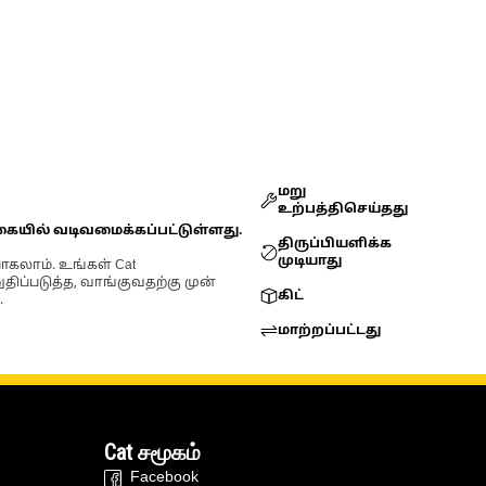
மறு
உற்பத்திசெய்தது
கையில் வடிவமைக்கப்பட்டுள்ளது.
திருப்பியளிக்க
முடியாது
ோகலாம். உங்கள் Cat
்படுத்த, வாங்குவதற்கு முன்
கிட்
.
மாற்றப்பட்டது
Cat சமூகம்
Facebook