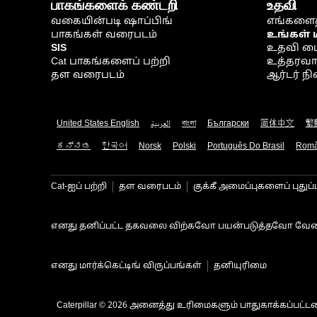
பாகங்களைக் கண்டறி
உதவி
வகையின்படி ஷாப்பிங்
எங்களைத
பாகங்கள் வரைபடம்
உங்கள் 
SIS
உதவி ம
Cat பாகங்களைப் பற்றி
உத்தரவாதம
தள வரைபடம்
ஆர்டர் 
United States English
العربية
বাংলা
Български
简体中文
繁
ಕನ್ನಡ
한국어
Norsk
Polski
Português Do Brasil
Rom
Cat-ஐப் பற்றி
தள வரைபடம்
குக்கீ அமைப்புகளைப் புதுப்
எனது தனிப்பட்ட தகவலை விற்கவோ பயன்படுத்தவோ வேண
எனது மார்க்கெட்டிங் விருப்பங்கள்
தனியுரிமை
Caterpillar © 2026 அனைத்து உரிமைகளும் பாதுகாக்கப்பட்