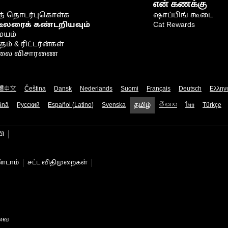
என் கணக்கு
் தொடர்புகொள்க
ஷாப்பிங் கூடை
டீலரைக் கண்டறியவும்
Cat Rewards
ையம்
் & ரிட்டர்ன்கள்
நிலை விசாரணை
體中文
Čeština
Dansk
Nederlands
Suomi
Français
Deutsch
Ελλην
ână
Русский
Español (Latino)
Svenska
தமிழ்
తెలుగు
ไทย
Türkçe
பி
்டாம்
சட்ட விதிமுறைகள்
டவை