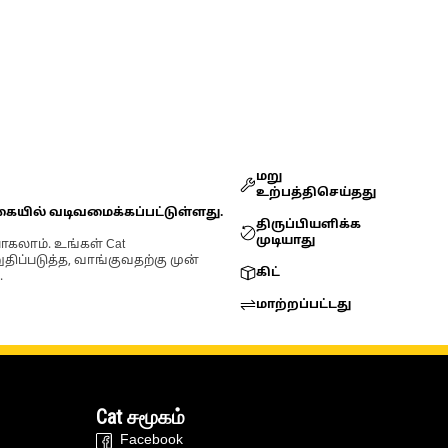
மறு
உற்பத்திசெய்தது
கையில் வடிவமைக்கப்பட்டுள்ளது.
திருப்பியளிக்க
முடியாது
ோகலாம். உங்கள் Cat
்படுத்த, வாங்குவதற்கு முன்
கிட்
.
மாற்றப்பட்டது
Cat சமூகம்
Facebook