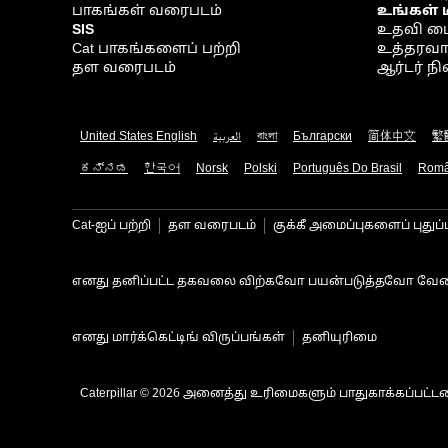
பாகங்கள் வரைபடம்
உங்கள் 
SIS
உதவி ம
Cat பாகங்களைப் பற்றி
உத்தரவாதம
தள வரைபடம்
ஆர்டர் 
United States English
العربية
বাংলা
Български
简体中文
繁
ಕನ್ನಡ
한국어
Norsk
Polski
Português Do Brasil
Rom
Cat-ஐப் பற்றி
தள வரைபடம்
குக்கீ அமைப்புகளைப் புதுப்
எனது தனிப்பட்ட தகவலை விற்கவோ பயன்படுத்தவோ வேண
எனது மார்க்கெட்டிங் விருப்பங்கள்
தனியுரிமை
Caterpillar © 2026 அனைத்து உரிமைகளும் பாதுகாக்கப்பட்