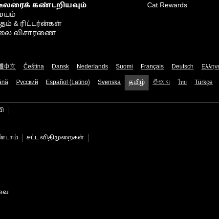
டீலரைக் கண்டறியவும்
Cat Rewards
ையம்
் & ரிட்டர்ன்கள்
நிலை விசாரணை
體中文
Čeština
Dansk
Nederlands
Suomi
Français
Deutsch
Ελλην
ână
Русский
Español (Latino)
Svenska
தமிழ்
తెలుగు
ไทย
Türkçe
பி
்டாம்
சட்ட விதிமுறைகள்
டவை