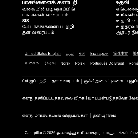
பாகங்களைக் கண்டறி
உதவி
வகையின்படி ஷாப்பிங்
எங்களைத
பாகங்கள் வரைபடம்
உங்கள் 
SIS
உதவி ம
Cat பாகங்களைப் பற்றி
உத்தரவாதம
தள வரைபடம்
ஆர்டர் 
United States English
العربية
বাংলা
Български
简体中文
繁
ಕನ್ನಡ
한국어
Norsk
Polski
Português Do Brasil
Rom
Cat-ஐப் பற்றி
தள வரைபடம்
குக்கீ அமைப்புகளைப் புதுப்
எனது தனிப்பட்ட தகவலை விற்கவோ பயன்படுத்தவோ வேண
எனது மார்க்கெட்டிங் விருப்பங்கள்
தனியுரிமை
Caterpillar © 2026 அனைத்து உரிமைகளும் பாதுகாக்கப்பட்