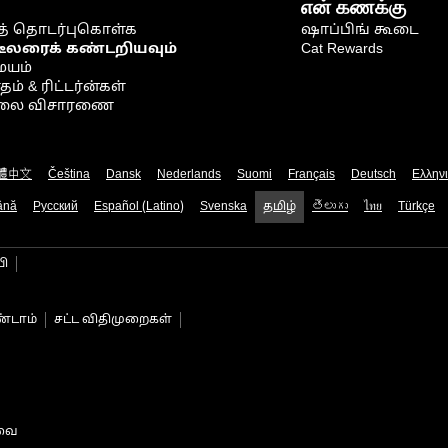
என் கணக்கு
் தொடர்புகொள்க
ஷாப்பிங் கூடை
டீலரைக் கண்டறியவும்
Cat Rewards
ையம்
் & ரிட்டர்ன்கள்
நிலை விசாரணை
體中文
Čeština
Dansk
Nederlands
Suomi
Français
Deutsch
Ελλην
ână
Русский
Español (Latino)
Svenska
தமிழ்
తెలుగు
ไทย
Türkçe
பி
்டாம்
சட்ட விதிமுறைகள்
டவை