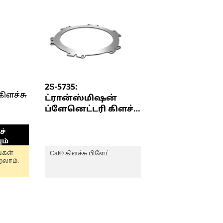
2S-5735:
கிளச்சு
ட்ரான்ஸ்மிஷன்
ப்ளேனெட்டரி கிளச்சு
பிளேட்
்
ும்
ங்கள்
Cat® கிளச்சு பிளேட்
லாம்.
,
ில்
டன் -