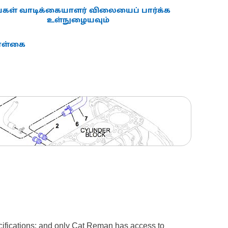
்கள் வாடிக்கையாளர் விலையைப் பார்க்க
உள்நுழையவும்
கொள்கை
ecifications; and only Cat Reman has access to