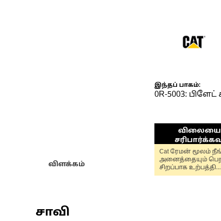
இந்தப் பாகம்:
0R-5003: பிளேட் 
விலையைச
சரிபார்க்கவ
Cat ரேமன் மூலம் நீ
அனைத்தையும் பெற
விளக்கம்
சிறப்பாக உற்பத்தி
செய்யப்பட்ட Cat®
உதிரிபாகங்கள்
உங்களுக்கு
தேவைப்படும்போது
தேவைப்படும் இடத்த
சாவி
முழு உத்தரவாதத்து