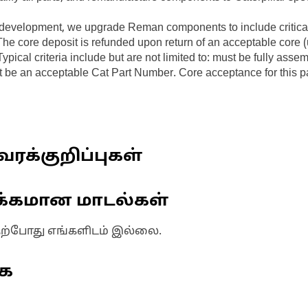
uct development, we upgrade Reman components to include critic
 core deposit is refunded upon return of an acceptable core (use
ypical criteria include but are not limited to: must be fully ass
ust be an acceptable Cat Part Number. Core acceptance for this p
வரக்குறிப்புகள்
க்கமான மாடல்கள்
தற்போது எங்களிடம் இல்லை.
ுக