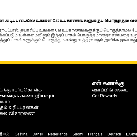
ின்
ின் அடிப்படையில் உங்கள் Cat உபகரணங்களுக்குப் பொருந்தும் வ
்பட்டால், தயாரிப்பு உங்கள் Cat உபகரணங்களுக்குப் பொருந்தாமல் ப
படும் உள்ளமைவிலும் இந்தப் பாகம் பொருத்தமானதா என்பதை உறுதிப
்துப் பாகங்களுக்கும் பொருந்தும் என்று உத்தரவாதம் அளிக்க முடியாது
என் கணக்கு
் தொடர்புகொள்க
ஷாப்பிங் கூடை
டீலரைக் கண்டறியவும்
Cat Rewards
ையம்
் & ரிட்டர்ன்கள்
நிலை விசாரணை
體中文
Čeština
Dansk
Nederlands
Suomi
Français
Deutsch
Ελλην