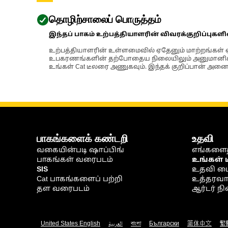
அனைத்தும் விலைய
ஒரு பகுதியாகவே.
தொழிற்சாலைப் பொருத்தம்
இந்தப் பாகம் உற்பத்தியாளரின் விவரக்குறிப்புகள
உற்பத்தியாளரின் உள்ளமைவில் ஏதேனும் மாற்றங்கள் ஏற
உபகரணங்களின் தற்போதைய நிலையிலும் அனுமானிக்கப்
உங்கள் Cat டீலரை அணுகவும். இந்தக் குறிப்பான் அனைத
பாகங்களைக் கண்டறி
உதவி
வகையின்படி ஷாப்பிங்
எங்களைத
பாகங்கள் வரைபடம்
உங்கள் 
SIS
உதவி ம
Cat பாகங்களைப் பற்றி
உத்தரவாதம
தள வரைபடம்
ஆர்டர் 
United States English
العربية
বাংলা
Български
简体中文
繁