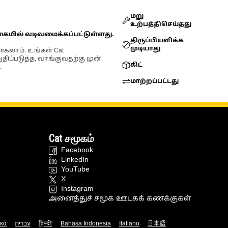
மறு
உற்பத்திசெய்தது
கையில் வடிவமைக்கப்பட்டுள்ளது.
திருப்பியளிக்க
முடியாது
ோகலாம். உங்கள் Cat
்படுத்த, வாங்குவதற்கு முன்
கிட்
.
மாற்றப்பட்டது
Cat சமூகம்
Facebook
LinkedIn
YouTube
X
Instagram
அனைத்துச் சமூக ஊடகக் கணக்குகள்
ικά
עברית
हिन्दी
Bahasa Indonesia
Italiano
日本語