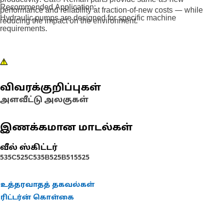
productivity. Cat® Reman parts provide same-as-new
Recommended Application:
performance and reliability at fraction-of-new costs — while
Hydraulic pumps are designed for specific machine
reducing the impact on the environment.
requirements.
விவரக்குறிப்புகள்
அளவீட்டு அலகுகள்
இணக்கமான மாடல்கள்
வீல் ஸ்கிட்டர்
535C
525C
535B
525B
515
525
உத்தரவாதத் தகவல்கள்
ரிட்டர்ன் கொள்கை