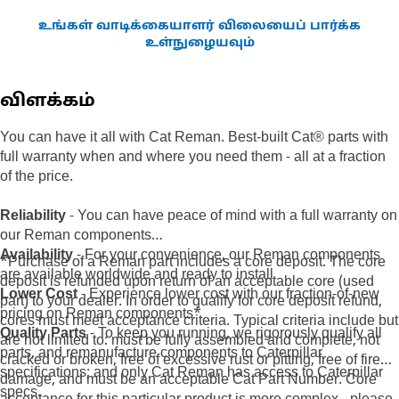
உங்கள் வாடிக்கையாளர் விலையைப் பார்க்க
உள்நுழையவும்
விளக்கம்
You can have it all with Cat Reman. Best-built Cat® parts with
full warranty when and where you need them - all at a fraction
of the price.
Reliability
- You can have peace of mind with a full warranty on
our Reman components
Availability
- For your convenience, our Reman components
*Purchase of a Reman part includes a core deposit. The core
are available worldwide and ready to install
deposit is refunded upon return of an acceptable core (used
Lower Cost
- Experience lower cost with our fraction-of-new
part) to your dealer. In order to qualify for core deposit refund,
pricing on Reman components*
cores must meet acceptance criteria. Typical criteria include but
Quality Parts
- To keep you running, we rigorously qualify all
are not limited to: must be fully assembled and complete, not
parts, and remanufacture components to Caterpillar
cracked or broken, free of excessive rust or pitting, free of fire
specifications; and only Cat Reman has access to Caterpillar
damage, and must be an acceptable Cat Part Number. Core
specs.