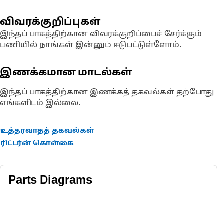
acceptance for this particular product is more complex - please
Critical Updates
- Providing you the latest in product
contact your dealer for full details.
development, we upgrade Reman components to include
விவரக்குறிப்புகள்
critical design improvements
இந்தப் பாகத்திற்கான விவரக்குறிப்பைச் சேர்க்கும்
பணியில் நாங்கள் இன்னும் ஈடுபட்டுள்ளோம்.
இணக்கமான மாடல்கள்
இந்தப் பாகத்திற்கான இணக்கத் தகவல்கள் தற்போது
எங்களிடம் இல்லை.
உத்தரவாதத் தகவல்கள்
ரிட்டர்ன் கொள்கை
Parts Diagrams