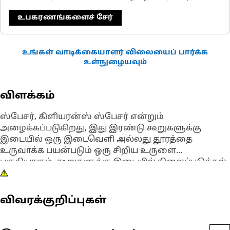
உபகரணங்களைச் சேர்
உங்கள் வாடிக்கையாளர் விலையைப் பார்க்க
உள்நுழையவும்
விளக்கம்
ஸ்பேசர், கிளியரன்ஸ் ஸ்பேசர் என்றும்
அழைக்கப்படுகிறது, இது இரண்டு கூறுகளுக்கு
இடையில் ஒரு இடைவெளி அல்லது தூரத்தை
உருவாக்க பயன்படும் ஒரு சிறிய உருளை
பகுதியாகும். கூறுகளுக்கு இடையில் நிலைப்படுத்தல்
உதவியை வழங்கவும் அவை
பயன்படுத்தப்படுகின்றன. ஸ்பேசர்கள் உலோகம்
அல்லது பிளாஸ்டிக் போன்ற நீடித்த பொருட்களால்
விவரக்குறிப்புகள்
ஆனவை. அவை அளவுகள் மற்றும் தடிமன் வரம்பில்
வருகின்றன.