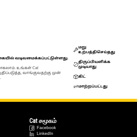
மறு
உற்பத்திசெய்தது
கையில் வடிவமைக்கப்பட்டுள்ளது.
திருப்பியளிக்க
முடியாது
ோகலாம். உங்கள் Cat
்படுத்த, வாங்குவதற்கு முன்
கிட்
.
மாற்றப்பட்டது
Cat சமூகம்
Facebook
LinkedIn