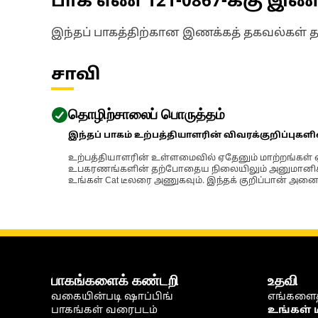
பாக எண்
121-0867
-க்கு இ
இந்தப் பாகத்திற்கான இணக்கத் தகவல்கள் 
சாவி
தொழிற்சாலைப் பொருத்தம்
இந்தப் பாகம் உற்பத்தியாளரின் விவரக்குறிப்புகள
உற்பத்தியாளரின் உள்ளமைவில் ஏதேனும் மாற்றங்கள் ஏற
உபகரணங்களின் தற்போதைய நிலையிலும் அனுமானிக்கப்
உங்கள் Cat டீலரை அணுகவும். இந்தக் குறிப்பான் அனைத
பாகங்களைக் கண்டறி
உதவி
வகையின்படி ஷாப்பிங்
எங்களைத
பாகங்கள் வரைபடம்
உங்கள் 