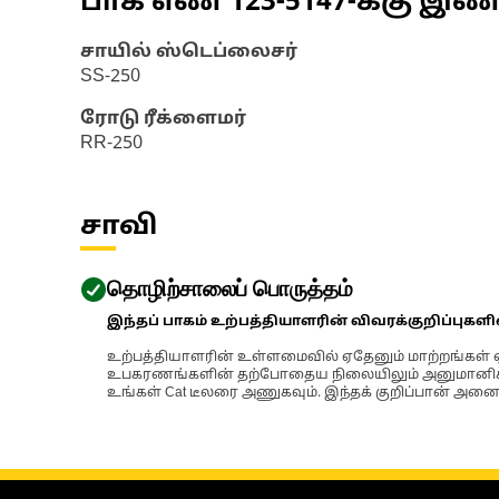
பாக எண்
123-5147
-க்கு இ
சாயில் ஸ்டெப்லைசர்
SS-250
ரோடு ரீக்ளைமர்
RR-250
சாவி
தொழிற்சாலைப் பொருத்தம்
இந்தப் பாகம் உற்பத்தியாளரின் விவரக்குறிப்புகள
உற்பத்தியாளரின் உள்ளமைவில் ஏதேனும் மாற்றங்கள் ஏற
உபகரணங்களின் தற்போதைய நிலையிலும் அனுமானிக்கப்
உங்கள் Cat டீலரை அணுகவும். இந்தக் குறிப்பான் அனைத