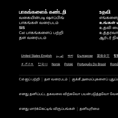
பாகங்களைக் கண்டறி
உதவி
வகையின்படி ஷாப்பிங்
எங்களைத
பாகங்கள் வரைபடம்
உங்கள் 
SIS
உதவி ம
Cat பாகங்களைப் பற்றி
உத்தரவாதம
தள வரைபடம்
ஆர்டர் 
United States English
العربية
বাংলা
Български
简体中文
繁
ಕನ್ನಡ
한국어
Norsk
Polski
Português Do Brasil
Rom
Cat-ஐப் பற்றி
தள வரைபடம்
குக்கீ அமைப்புகளைப் புதுப்
எனது தனிப்பட்ட தகவலை விற்கவோ பயன்படுத்தவோ வேண
எனது மார்க்கெட்டிங் விருப்பங்கள்
தனியுரிமை