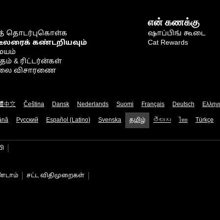
என் கணக்கு
் தொடர்புகொள்க
ஷாப்பிங் கூடை
டீலரைக் கண்டறியவும்
Cat Rewards
ையம்
் & ரிட்டர்ன்கள்
நிலை விசாரணை
體中文
Čeština
Dansk
Nederlands
Suomi
Français
Deutsch
Ελλην
ână
Русский
Español (Latino)
Svenska
தமிழ்
తెలుగు
ไทย
Türkçe
பி
்டாம்
சட்ட விதிமுறைகள்