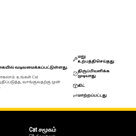
மறு
உற்பத்திசெய்தது
கையில் வடிவமைக்கப்பட்டுள்ளது.
திருப்பியளிக்க
முடியாது
ோகலாம். உங்கள் Cat
்படுத்த, வாங்குவதற்கு முன்
கிட்
.
மாற்றப்பட்டது
Cat சமூகம்