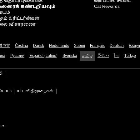
் தொடர்புகொள்க
ஷாப்பிங் கூடை
டீலரைக் கண்டறியவும்
Cat Rewards
ையம்
் & ரிட்டர்ன்கள்
நிலை விசாரணை
體中文
Čeština
Dansk
Nederlands
Suomi
Français
Deutsch
Ελλην
ână
Русский
Español (Latino)
Svenska
தமிழ்
తెలుగు
ไทย
Türkçe
பி
்டாம்
சட்ட விதிமுறைகள்
டவை