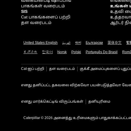
வகையின்படி ஷாப்பிங்
எங்களைத
பாகங்கள் வரைபடம்
உங்கள் 
SIS
உதவி ம
Cat பாகங்களைப் பற்றி
உத்தரவாதம
தள வரைபடம்
ஆர்டர் 
United States English
العربية
বাংলা
Български
简体中文
繁
ಕನ್ನಡ
한국어
Norsk
Polski
Português Do Brasil
Rom
Cat-ஐப் பற்றி
தள வரைபடம்
குக்கீ அமைப்புகளைப் புதுப்
எனது தனிப்பட்ட தகவலை விற்கவோ பயன்படுத்தவோ வேண
எனது மார்க்கெட்டிங் விருப்பங்கள்
தனியுரிமை
Caterpillar © 2026 அனைத்து உரிமைகளும் பாதுகாக்கப்பட்