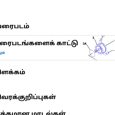
வரைபடம்
ரைபடங்களைக் காட்டு
ம்
ிளக்கம்
வரக்குறிப்புகள்
ணக்கமான மாடல்கள்