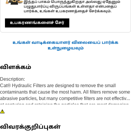
இந்தப் பாகம் பொருந்துகிறதா அல்லது ஏதேனும்
பழுதுபார்ப்பு விருப்பங்கள் உள்ளதா என்பதைப்
பார்க்க, உங்கள் உபகரணத்தைச் சேர்க்கவும்.
உபகரணங்களைச் சேர்
உங்கள் வாடிக்கையாளர் விலையைப் பார்க்க
உள்நுழையவும்
விளக்கம்
Description:
Cat® Hydraulic Filters are designed to remove the small
contaminants that cause the most harm. All filters remove some
abrasive particles, but many competitive filters are not effective
at capturing and retaining the particles that are most damaging
to sensitive fuel system components. Caterpillar testing proves
Cat filters provide superior protection. Every Cat machine
performs better with genuine Cat parts. Not only do our filters
விவரக்குறிப்புகள்