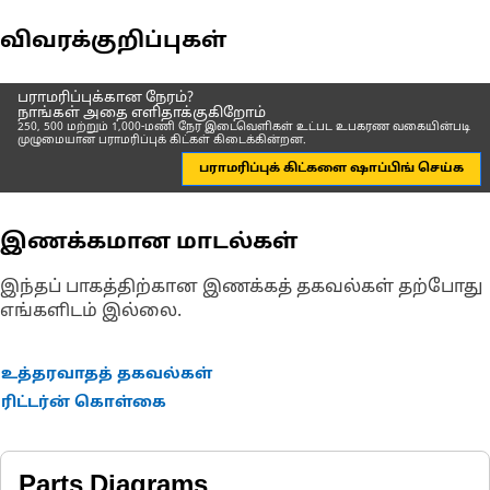
விவரக்குறிப்புகள்
பராமரிப்புக்கான நேரம்?
நாங்கள் அதை எளிதாக்குகிறோம்
250, 500 மற்றும் 1,000-மணி நேர இடைவெளிகள் உட்பட உபகரண வகையின்படி
முழுமையான பராமரிப்புக் கிட்கள் கிடைக்கின்றன.
பராமரிப்புக் கிட்களை ஷாப்பிங் செய்க
இணக்கமான மாடல்கள்
இந்தப் பாகத்திற்கான இணக்கத் தகவல்கள் தற்போது
எங்களிடம் இல்லை.
உத்தரவாதத் தகவல்கள்
ரிட்டர்ன் கொள்கை
Parts Diagrams